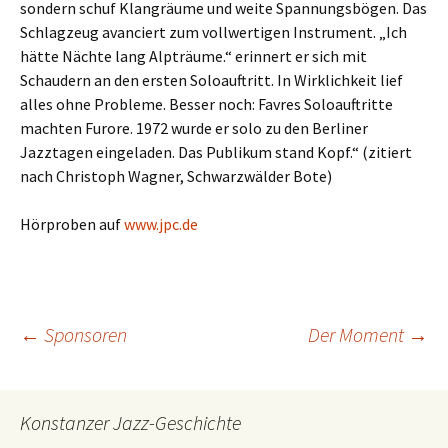
sondern schuf Klangräume und weite Spannungsbögen. Das
Schlagzeug avanciert zum vollwertigen Instrument. „Ich
hätte Nächte lang Alpträume.“ erinnert er sich mit
Schaudern an den ersten Soloauftritt. In Wirklichkeit lief
alles ohne Probleme. Besser noch: Favres Soloauftritte
machten Furore. 1972 wurde er solo zu den Berliner
Jazztagen eingeladen. Das Publikum stand Kopf.“ (zitiert
nach Christoph Wagner, Schwarzwälder Bote)
Hörproben auf
www.jpc.de
Beitragsnavigation
←
Sponsoren
Der Moment
→
Konstanzer Jazz-Geschichte