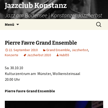
Zum
Jazzclub Konstanz
Inhalt
Jazz am Bodensee | Konstanzer Jazzherbst
springen
Suchen
Menü
nach:
Pierre Favre Grand Ensemble
22. September 2010
Grand Ensemble
,
Jazzherbst
,
Konzerte
Jazzherbst 2010
Hubl55
Sa. 30.10.10
Kulturzentrum am Münster, Wolkensteinsaal
20.00 Uhr
Pierre Favre Grand Ensemble