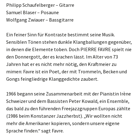
Philipp Schaufelberger – Gitarre
Samuel Blaser – Posaune
Wolfgang Zwiauer – Bassgitarre
Ein feiner Sinn für Kontraste bestimmt seine Musik.
Sensiblen Tönen stehen dunkle Klangballungen gegenüber,
in denen die Elemente toben. Doch PIERRE FAVRE spielt nie
den Donnergott, der es krachen lässt. Im Alter von 73
Jahren hat er es nicht mehr nötig, den Kraftmeier zu
mimen: Favre ist ein Poet, der mit Trommeln, Becken und
Gongs feingliedrige Klanggedichte zaubert.
1966 begann seine Zusammenarbeit mit der Pianistin Irène
Schweizer und dem Bassisten Peter Kowald, ein Ensemble,
das bald zu den führenden Freejazzgruppen Europas zählte
(1986 beim Konstanzer Jazzherbst). „Wir wollten nicht
mehr die Amerikaner kopieren, sondern unsere eigene
Sprache finden.“ sagt Favre.