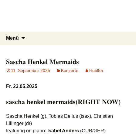
Jazzclub Konstanz
Zum
Inhalt
Jazz am Bodensee | Konstanzer
springen
Jazzherbst
Suchen
Menü
nach:
Sascha Henkel Mermaids
11. September 2025
Konzerte
Hubl55
Fr. 23.05.2025
sascha henkel mermaids(RIGHT NOW)
Sascha Henkel (g), Tobias Delius (tsax), Christian
Lillinger (dr)
featuring on piano:
Isabel Anders
(CUB/GER)