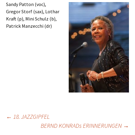
Sandy Patton (voc),
Gregor Storf (sax), Lothar
Kraft (p), Mini Schulz (b),
Patrick Manzecchi (dr)
Beitragsnavigation
←
18. JAZZGIPFEL
BERND KONRADs ERINNERUNGEN
→