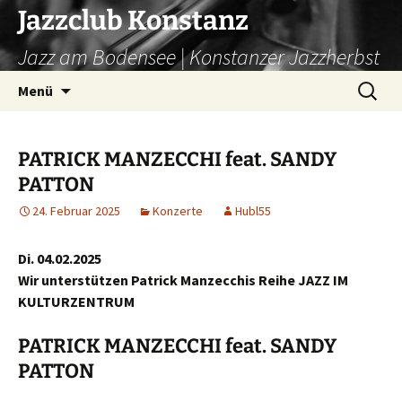
Zum
Jazzclub Konstanz
Inhalt
Jazz am Bodensee | Konstanzer Jazzherbst
springen
Suchen
Menü
nach:
PATRICK MANZECCHI feat. SANDY
PATTON
24. Februar 2025
Konzerte
Hubl55
Di. 04.02.2025
Wir unterstützen Patrick Manzecchis Reihe JAZZ IM
KULTURZENTRUM
PATRICK MANZECCHI feat. SANDY
PATTON