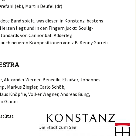
refahl (eb), Martin Deufel (dr)
ete Band spielt, was diesen in Konstanz bestens
erzen liegt und in den Fingern juckt: Soulig-
 Standards von Cannonball Adderley,
r auch neueren Kompositionen von z.B. Kenny Garrett
HESTRA
r, Alexander Werner, Benedikt Elsäßer, Johannes
g , Markus Ziegler, Carlo Schöb,
laus Knöpfle, Volker Wagner, Andreas Bung,
to Gianni
rstützt