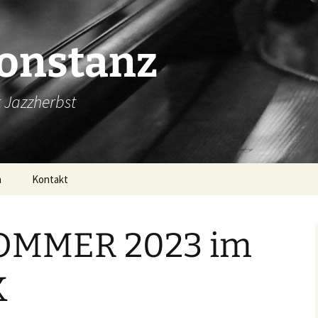
Konstanz
 Jazzherbst
n
Kontakt
OMMER 2023 im
K