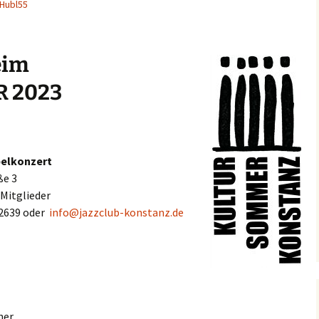
Hubl55
eim
 2023
ppelkonzert
ße 3
€ Mitglieder
52639 oder
info@jazzclub-konstanz.de
ner