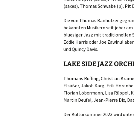
(saxes), Thomas Schwabe (p), Pit D
Die von Thomas Banholzer gegründ
bekannten Musikern seit jeher am H
bluesiger Jazz mit traditionellen
Eddie Harris oder Joe Zawinul abe
und Quincy Davis.
LAKE SIDE JAZZ ORC
Thomans Ruffing, Christian Krame
Elsäßer, Jakob Karg, Erik Hörenber
Florian Löbermann, Lisa Rüppel, K
Martin Deufel, Jean-Pierre Dix, Da
Der Kultursommer 2023 wird unte