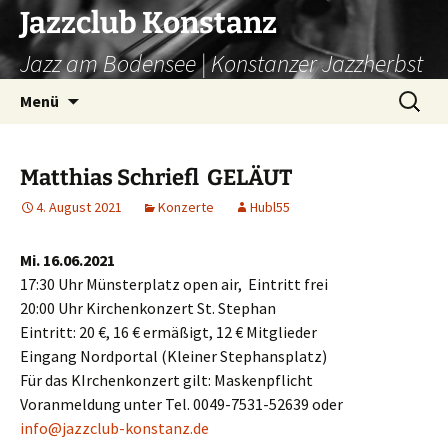
Zum
Jazzclub Konstanz
Inhalt
Jazz am Bodensee | Konstanzer Jazzherbst
springen
Suchen
Menü
nach:
Matthias Schriefl GELÄUT
4. August 2021
Konzerte
Hubl55
Mi. 16.06.2021
17:30 Uhr Münsterplatz open air, Eintritt frei
20:00 Uhr Kirchenkonzert St. Stephan
Eintritt: 20 €, 16 € ermäßigt, 12 € Mitglieder
Eingang Nordportal (Kleiner Stephansplatz)
Für das KIrchenkonzert gilt: Maskenpflicht
Voranmeldung unter Tel. 0049-7531-52639 oder
info@jazzclub-konstanz.de