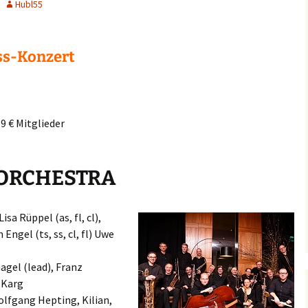
Hubl55
ss-Konzert
/ 9 € Mitglieder
 ORCHESTRA
isa Rüppel (as, fl, cl),
 Engel (ts, ss, cl, fl) Uwe
gel (lead), Franz
 Karg
olfgang Hepting, Kilian,