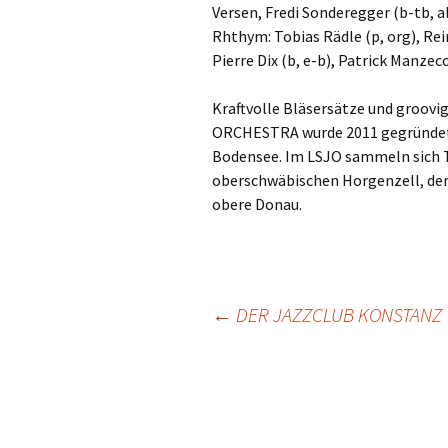
Versen, Fredi Sonderegger (b-tb, 
Rhthym: Tobias Rädle (p, org), Rei
Pierre Dix (b, e-b), Patrick Manzecc
Kraftvolle Bläsersätze und groov
ORCHESTRA wurde 2011 gegründet un
Bodensee. Im LSJO sammeln sich 
oberschwäbischen Horgenzell, de
obere Donau.
Beitragsnavigation
←
DER JAZZCLUB KONSTANZ 