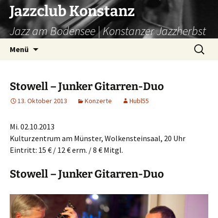
Zum
Jazzclub Konstanz
Inhalt
Jazz am Bodensee | Konstanzer Jazzherbst
springen
Suchen
Menü
nach:
Stowell – Junker Gitarren-Duo
13. Oktober 2013
Konzerte
Hubl55
Mi. 02.10.2013
Kulturzentrum am Münster, Wolkensteinsaal, 20 Uhr
Eintritt: 15 € / 12 € erm. / 8 € Mitgl.
Stowell – Junker Gitarren-Duo