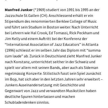
Manfred Junker
(*1969) studiert von 1991 bis 1995 an der
Jazzschule St.Gallen (CH). Anschliessend erhält er ein
Stipendium des renommierten Berklee College of Music
und führt sein Studium in Boston weiter. Nach Unterricht
bei Lehrern wie Hal Crook, Ed Tomassi, Rick Peckham und
Jim Kelly und einem Auftritt bei der Konferenz der
“International Association of Jazz Educators” in Atlanta
(1996) schliesst er im selben Jahr das Diplom mit “summa
cum laude” ab. Zurück in Deutschland zieht Manfred Junker
nach Konstanz, unterrichtet seither in der Schweiz und
spielt vor allem mit seinen Bands, aber auch als Sideman
regelmässig Konzerte. Stilistisch fusst sein Spiel zunächst
im Bop, hat sich aber in den letzten Jahren sehr erweitert –
Junkers Auseinandersetzung mit Geschichte und
Gegenwart von Jazz und verwandten Musikstilen haben
deutliche Spuren hinterlassen und machen
Schubladendenken sinnlos.