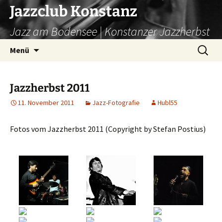
Zum
Jazzclub Konstanz
Inhalt
Jazz am Bodensee | Konstanzer Jazzherbst
springen
Suchen
Menü
nach:
Jazzherbst 2011
11. November 2011
Jazz-Fotografie
Hubl55
Fotos vom Jazzherbst 2011 (Copyright by Stefan Postius)